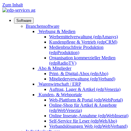
Zum Inhalt
Software
Branchensoftware
Werbung & Medien
Werbemittelverwaltung
(edpAmasys)
Kundenpflege & Vertrieb
(edpCRM)
Medienbruchfreie Produktion
(edpProduktion)
Organisation kommerzieller Medien
(edpRadioTV)
Abo & Mitglieder
Print- & Digital-Abos
(edpAbo)
Mitgliederverwaltung
(edpVerband)
Warenwirtschaft / ERP
Auftrag, Lager & Artikel
(edpVenezia)
Kunden- & Webportale
Web-Plattform & Portal
(edpWebPortal)
Online-Shop für Artikel & Angebote
(edpWebVenezia)
Online Inserate-Annahme
(edpWebInserat)
Self-Service für Leser
(edpWebAbo)
Verbandslösungen Web
(edpWebVerband)