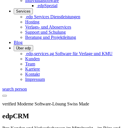
Individualsoftware
edpSpezial
Services
edp Services
Dienstleistungen
Hosting
Verlags- und Aboservices
Support und Schulung
Beratung und Projektleitung
Blog
Über edp
edp-services ag
Software für Verlage und KMU
Kunden
Team
Karriere
Kontakt
Impressum
search
person
verified
Moderne Software-Lösung
Swiss Made
edpCRM