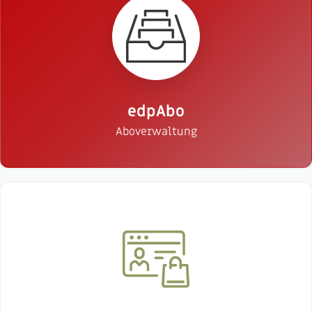
edpAbo
Aboverwaltung