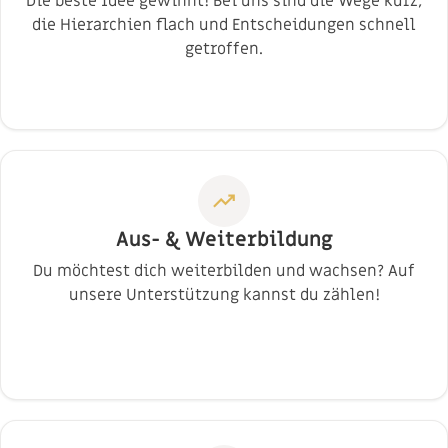
Die beste Idee gewinnt! Bei uns sind die Wege kurz,
die Hierarchien flach und Entscheidungen schnell
getroffen.
trending_up
Aus- & Weiterbildung
Du möchtest dich weiterbilden und wachsen? Auf
unsere Unterstützung kannst du zählen!